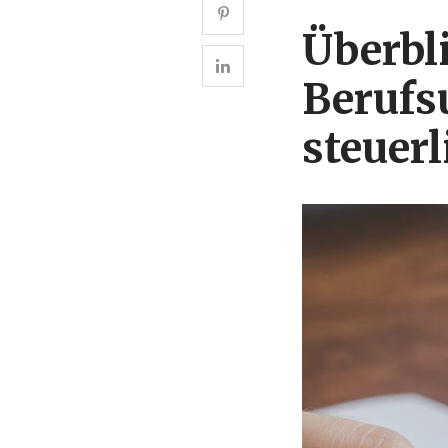
Überbl
Berufs
steuerl