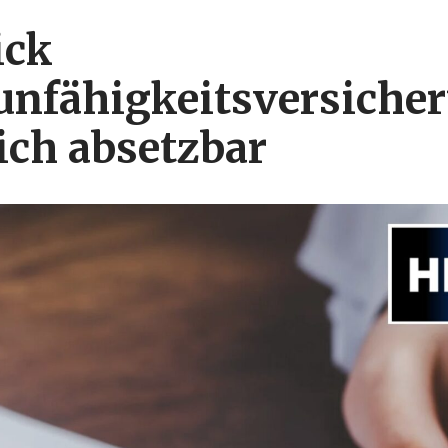
ick
unfähigkeitsversiche
ich absetzbar