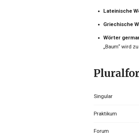
Lateinische W
Griechische W
Wörter germa
„Baum“ wird zu
Pluralfo
Singular
Praktikum
Forum