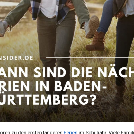
hören zu den ersten längeren
Ferien
im Schuljahr. Viele Famil