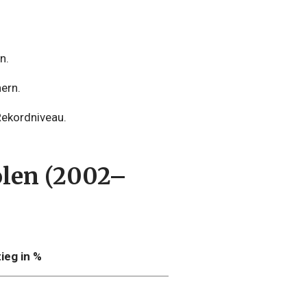
n.
ern.
Rekordniveau.
olen (2002–
ieg in %