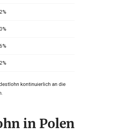
,2%
,0%
,6%
,2%
stlohn kontinuierlich an die
n.
hn in Polen