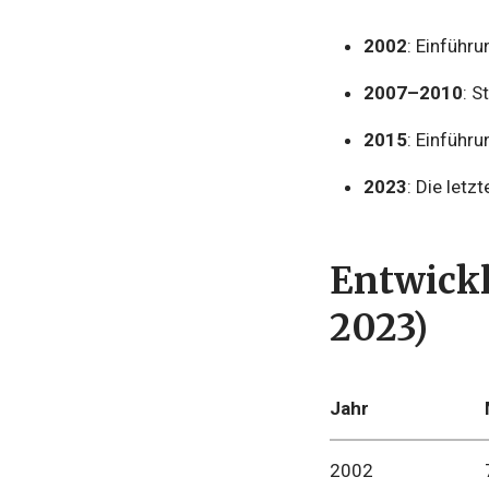
2002
: Einführu
2007–2010
: S
2015
: Einführ
2023
: Die let
Entwickl
2023)
Jahr
2002